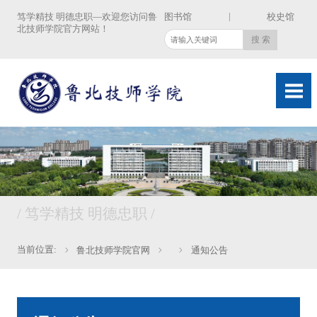
|
笃学精技 明德忠职—欢迎您访问鲁
图书馆
校史馆
北技师学院官方网站！
/ 笃学精技 明德忠职 /
当前位置:
鲁北技师学院官网
通知公告